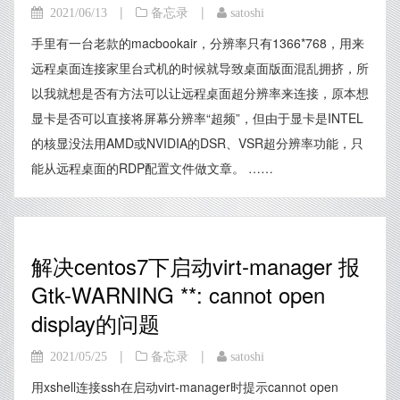
|
|
2021/06/13
备忘录
satoshi
手里有一台老款的macbookair，分辨率只有1366*768，用来
远程桌面连接家里台式机的时候就导致桌面版面混乱拥挤，所
以我就想是否有方法可以让远程桌面超分辨率来连接，原本想
显卡是否可以直接将屏幕分辨率“超频”，但由于显卡是INTEL
的核显没法用AMD或NVIDIA的DSR、VSR超分辨率功能，只
能从远程桌面的RDP配置文件做文章。 ……
解决centos7下启动virt-manager 报
Gtk-WARNING **: cannot open
display的问题
|
|
2021/05/25
备忘录
satoshi
用xshell连接ssh在启动virt-manager时提示cannot open