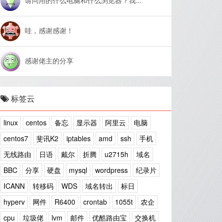
哇，感谢感谢！
感谢佬主的分享
标签云
linux
centos
备忘
显示器
阿里云
电脑
centos7
斐讯K2
iptables
amd
ssh
手机
无线路由
日语
戴尔
折腾
u2715h
域名
BBC
分享
硬盘
mysql
wordpress
纪录片
ICANN
转移码
WDS
域名转出
标日
hyperv
网件
R6400
crontab
1055t
农企
cpu
垃圾佬
lvm
邮件
优酷路由宝
交换机