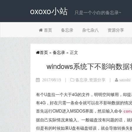
oxoxo小站
只是一个小白的备忘录~
首页
备忘录
杂七杂八
资源分享
首页
»
备忘录
» 正文
windows系统下不影响数据
|
|
2017/08/19
备忘录
,
资源分享
satoshi
有个U盘拉一个大于4G的文件，明明空间够用，却提示不
有4G，好在只需一条命令就可以在不影响数据的情况下将
首先运行CMD进入MSDOS界面，然后输入命令
con
据自己实际情况来输入。一般磁盘没有问题的话，就
但是有的时候如果U盘有磁盘错误，就会导致转换失