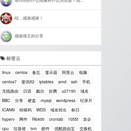
哇，感谢感谢！
感谢佬主的分享
标签云
linux
centos
备忘
显示器
阿里云
电脑
centos7
斐讯K2
iptables
amd
ssh
手机
无线路由
日语
戴尔
折腾
u2715h
域名
BBC
分享
硬盘
mysql
wordpress
纪录片
ICANN
转移码
WDS
域名转出
标日
hyperv
网件
R6400
crontab
1055t
农企
cpu
垃圾佬
lvm
邮件
优酷路由宝
交换机