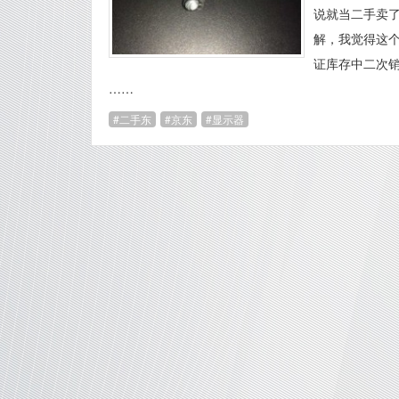
说就当二手卖
解，我觉得这
证库存中二次
……
二手东
京东
显示器