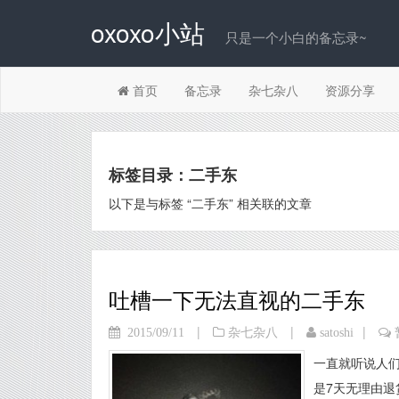
oxoxo小站
只是一个小白的备忘录~
首页
备忘录
杂七杂八
资源分享
标签目录：二手东
以下是与标签 “二手东” 相关联的文章
吐槽一下无法直视的二手东
|
|
|
2015/09/11
杂七杂八
satoshi
一直就听说人们
是7天无理由